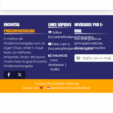
ENCONTRA
LINKS RÁPIDOS
NOVIDADES POR E-
PINDAMONHANGABA
MAIL
Sobre
EncontraPindamonhangaba
O melhor de
Receba grátis as
Pindamonhangaba num só
principais notícias,
Fale com o
lugar! Dicas, onde ir, o que
dicas e promoções
EncontraPindamonhangaba
fazer, as melhores
ANUNCIE
:
empresas, locais, serviços e
Com
muito mais no guia Encontra
destaque
|
Pindamonhangaba.
Grátis
Termos
|
Privacidade
|
Sitemap
Criado com
e
pelo time do EncontraBrasil