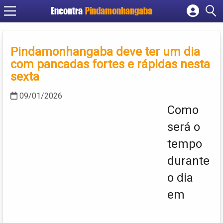
Encontra
Pindamonhangaba
Cadastrar empresa
Fazer login
Pindamonhangaba deve ter um dia
Criar conta
com pancadas fortes e rápidas nesta
sexta
09/01/2026
Como
será o
tempo
durante
o dia
em