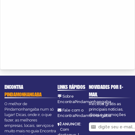
ENCONTRA
LINKS RÁPIDOS
NOVIDADES POR E-
PINDAMONHANGABA
MAIL
Sobre
EncontraPindamonhangaba
O melhor de
Receba grátis as
Pindamonhangaba num só
principais notícias,
Fale com o
lugar! Dicas, onde ir, o que
dicas e promoções
EncontraPindamonhangaba
fazer, as melhores
ANUNCIE
:
empresas, locais, serviços e
Com
muito mais no guia Encontra
destaque
|