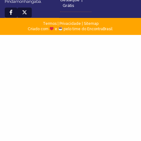
Pindamonhangaba.
Grátis
Termos
|
Privacidade
|
Sitemap
Criado com
e
pelo time do EncontraBrasil