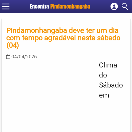
Encontra
Pindamonhangaba
Cadastrar empresa
Fazer login
Pindamonhangaba deve ter um dia
Criar conta
com tempo agradável neste sábado
(04)
04/04/2026
Clima
do
Sábado
em