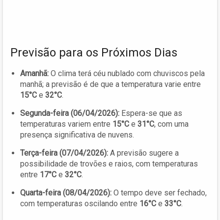
Previsão para os Próximos Dias
Amanhã:
O clima terá céu nublado com chuviscos pela
manhã; a previsão é de que a temperatura varie entre
15°C
e
32°C
.
Segunda-feira (06/04/2026):
Espera-se que as
temperaturas variem entre
15°C
e
31°C
, com uma
presença significativa de nuvens.
Terça-feira (07/04/2026):
A previsão sugere a
possibilidade de trovões e raios, com temperaturas
entre
17°C
e
32°C
.
Quarta-feira (08/04/2026):
O tempo deve ser fechado,
com temperaturas oscilando entre
16°C
e
33°C
.