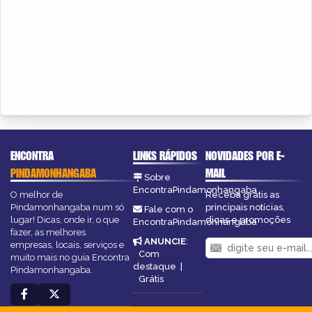
ENCONTRA
LINKS RÁPIDOS
NOVIDADES POR E-
PINDAMONHANGABA
MAIL
Sobre
EncontraPindamonhangaba
O melhor de
Receba grátis as
Pindamonhangaba num só
principais notícias,
Fale com o
lugar! Dicas, onde ir, o que
dicas e promoções
EncontraPindamonhangaba
fazer, as melhores
ANUNCIE
:
empresas, locais, serviços e
Com
muito mais no guia Encontra
destaque
|
Pindamonhangaba.
Grátis