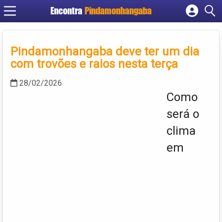
Encontra
Pindamonhangaba
Cadastrar empresa
Fazer login
Pindamonhangaba deve ter um dia
Criar conta
com trovões e raios nesta terça
28/02/2026
Como
será o
clima
em