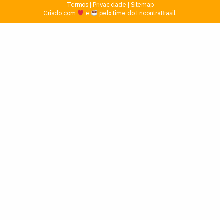
Termos
|
Privacidade
|
Sitemap
Criado com
e
pelo time do EncontraBrasil