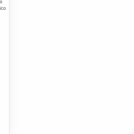
es
ico