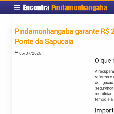
Encontra
Pindamonhangaba
Pindamonhangaba garante R$ 2,
Ponte da Sapucaia
06/07/2026
O que 
A recupera
reforma e 
de ligação
segurança 
mobilidade
tempo e a
Import