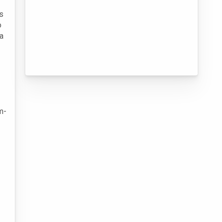
s
o
a
m-