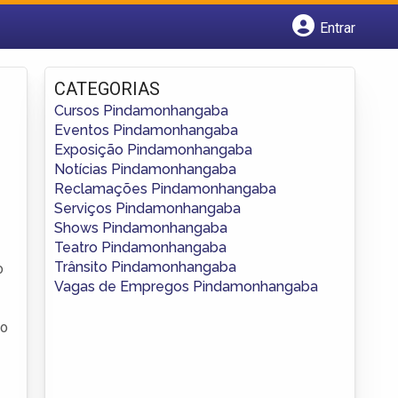
Entrar
Cadastrar empresa
Fazer login
CATEGORIAS
Criar conta
Cursos Pindamonhangaba
Eventos Pindamonhangaba
Exposição Pindamonhangaba
Notícias Pindamonhangaba
Reclamações Pindamonhangaba
Serviços Pindamonhangaba
Shows Pindamonhangaba
Teatro Pindamonhangaba
Trânsito Pindamonhangaba
o
Vagas de Empregos Pindamonhangaba
do