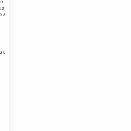
 o
as
e a
cas
.