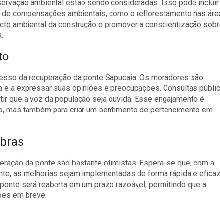
ervação ambiental estão sendo consideradas. Isso pode incluir
ão de compensações ambientais, como o reflorestamento nas áre
cto ambiental da construção e promover a conscientização sobr
.
to
cesso da recuperação da ponte Sapucaia. Os moradores são
a e a expressar suas opiniões e preocupações. Consultas públi
tir que a voz da população seja ouvida. Esse engajamento é
so, mas também para criar um sentimento de pertencimento em
obras
eração da ponte são bastante otimistas. Espera-se que, com a
nte, as melhorias sejam implementadas de forma rápida e eficaz
 ponte será reaberta em um prazo razoável, permitindo que a
ões em breve.