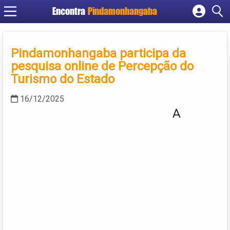
Encontra
Pindamonhangaba
Cadastrar empresa
Fazer login
Pindamonhangaba participa da
Criar conta
pesquisa online de Percepção do
Turismo do Estado
16/12/2025
A