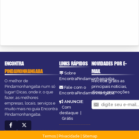
ENCONTRA
LINKS RÁPIDOS
NOVIDADES POR E-
PINDAMONHANGABA
MAIL
Sobre
EncontraPindamonhangaba
O melhor de
Receba grátis as
Pindamonhangaba num só
principais notícias,
Fale com o
lugar! Dicas, onde ir, o que
dicas e promoções
EncontraPindamonhangaba
fazer, as melhores
ANUNCIE
:
empresas, locais, serviços e
Com
muito mais no guia Encontra
destaque
|
Pindamonhangaba.
Grátis
Termos
|
Privacidade
|
Sitemap