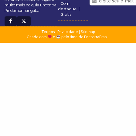
Com
muito mais no guia Encontra
destaque
|
Pindamonhangaba.
Grátis
Termos
|
Privacidade
|
Sitemap
Criado com
e
pelo time do EncontraBrasil