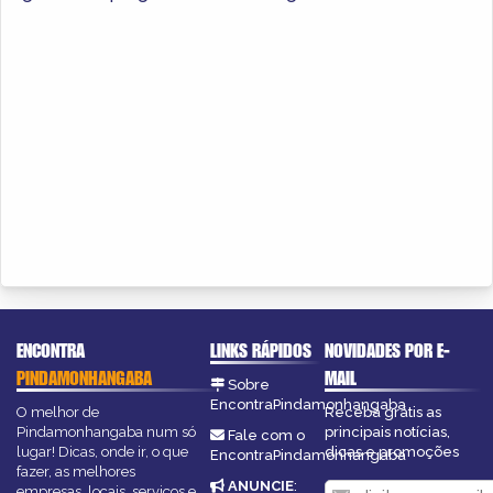
ENCONTRA
LINKS RÁPIDOS
NOVIDADES POR E-
PINDAMONHANGABA
MAIL
Sobre
EncontraPindamonhangaba
O melhor de
Receba grátis as
Pindamonhangaba num só
principais notícias,
Fale com o
lugar! Dicas, onde ir, o que
dicas e promoções
EncontraPindamonhangaba
fazer, as melhores
ANUNCIE
:
empresas, locais, serviços e