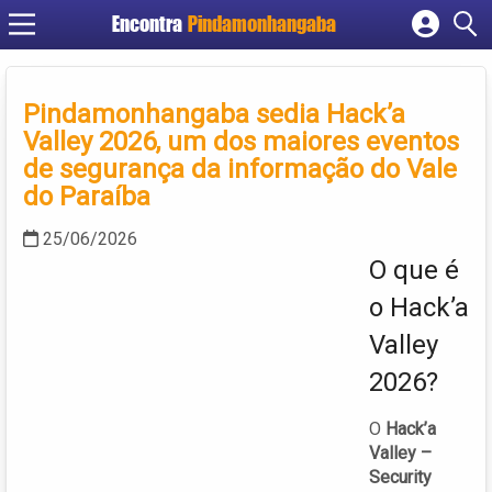
Encontra
Pindamonhangaba
Cadastrar empresa
Fazer login
Pindamonhangaba sedia Hack’a
Criar conta
Valley 2026, um dos maiores eventos
de segurança da informação do Vale
do Paraíba
25/06/2026
O que é
o Hack’a
Valley
2026?
O
Hack’a
Valley –
Security