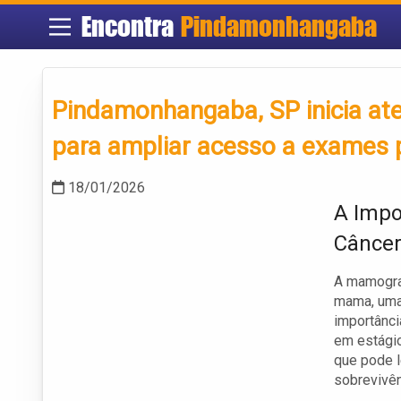
Encontra
Pindamonhangaba
Pindamonhangaba, SP inicia at
para ampliar acesso a exames 
18/01/2026
A Impo
Cânce
A mamogra
mama, uma
importânci
em estágio
que pode l
sobrevivên