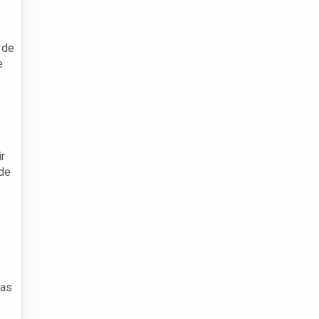
 de
e
r
de
ras