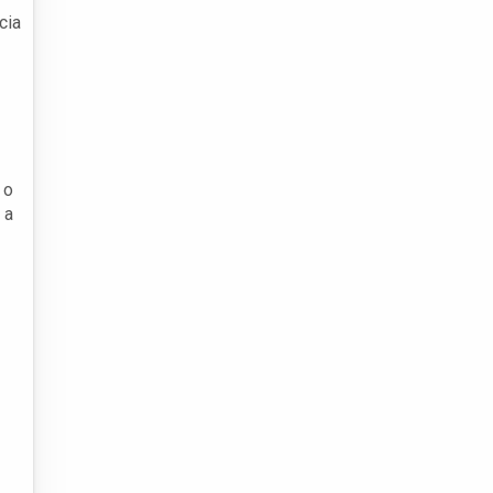
cia
 o
 a