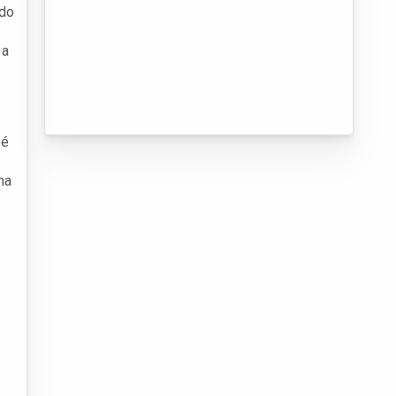
rdo
 a
 é
na