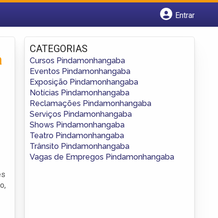
Entrar
Cadastrar empresa
Fazer login
CATEGORIAS
Criar conta
a
Cursos Pindamonhangaba
Eventos Pindamonhangaba
Exposição Pindamonhangaba
Notícias Pindamonhangaba
Reclamações Pindamonhangaba
Serviços Pindamonhangaba
Shows Pindamonhangaba
Teatro Pindamonhangaba
Trânsito Pindamonhangaba
Vagas de Empregos Pindamonhangaba
es
o,