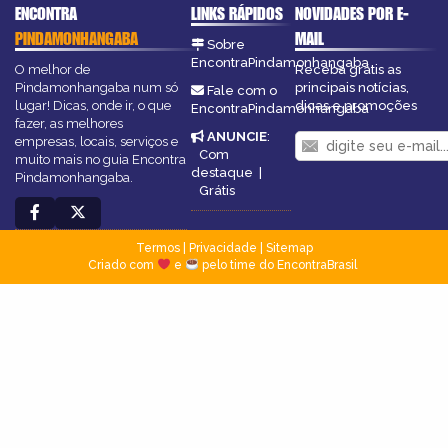
ENCONTRA
LINKS RÁPIDOS
NOVIDADES POR E-
PINDAMONHANGABA
MAIL
Sobre
EncontraPindamonhangaba
O melhor de
Receba grátis as
Pindamonhangaba num só
principais notícias,
Fale com o
lugar! Dicas, onde ir, o que
dicas e promoções
EncontraPindamonhangaba
fazer, as melhores
ANUNCIE
:
empresas, locais, serviços e
Com
muito mais no guia Encontra
destaque
|
Pindamonhangaba.
Grátis
Termos
|
Privacidade
|
Sitemap
Criado com
e
pelo time do EncontraBrasil