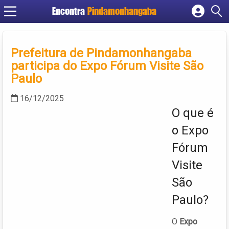
Encontra
Pindamonhangaba
Cadastrar empresa
Fazer login
Prefeitura de Pindamonhangaba
Criar conta
participa do Expo Fórum Visite São
Paulo
16/12/2025
O que é
o Expo
Fórum
Visite
São
Paulo?
O
Expo