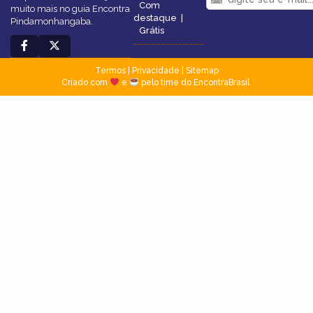
Com
muito mais no guia Encontra
destaque
|
Pindamonhangaba.
Grátis
Termos
|
Privacidade
|
Sitemap
Criado com
e
pelo time do EncontraBrasil