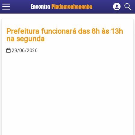
Encontra
Pindamonhangaba
Cadastrar empresa
Fazer login
Prefeitura funcionará das 8h às 13h
Criar conta
na segunda
29/06/2026