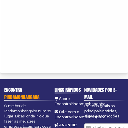
ENCONTRA
LINKS RÁPIDOS
NOVIDADES POR E-
PINDAMONHANGABA
MAIL
Sobre
EncontraPindamonhangaba
O melhor de
Receba grátis as
Pindamonhangaba num só
principais notícias,
Fale com o
lugar! Dicas, onde ir, o que
dicas e promoções
EncontraPindamonhangaba
fazer, as melhores
ANUNCIE
:
empresas, locais, serviços e