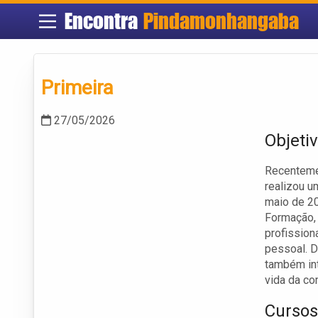
Encontra
Pindamonhangaba
Primeira
27/05/2026
Objeti
Recenteme
realizou u
maio de 20
Formação, 
profission
pessoal. D
também int
vida da co
Cursos