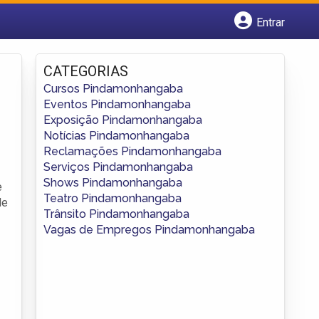
Entrar
Cadastrar empresa
Fazer login
CATEGORIAS
Criar conta
Cursos Pindamonhangaba
Eventos Pindamonhangaba
Exposição Pindamonhangaba
Notícias Pindamonhangaba
Reclamações Pindamonhangaba
Serviços Pindamonhangaba
Shows Pindamonhangaba
e
Teatro Pindamonhangaba
de
Trânsito Pindamonhangaba
Vagas de Empregos Pindamonhangaba