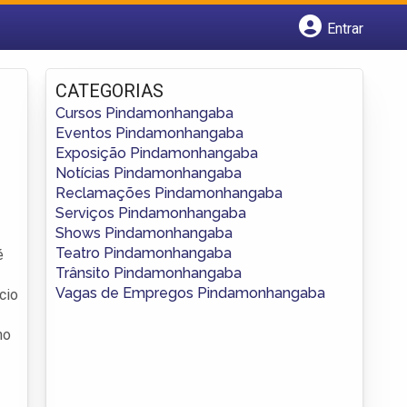
Entrar
Cadastrar empresa
Fazer login
CATEGORIAS
Criar conta
Cursos Pindamonhangaba
Eventos Pindamonhangaba
Exposição Pindamonhangaba
Notícias Pindamonhangaba
Reclamações Pindamonhangaba
Serviços Pindamonhangaba
Shows Pindamonhangaba
Teatro Pindamonhangaba
é
Trânsito Pindamonhangaba
Vagas de Empregos Pindamonhangaba
cio
no