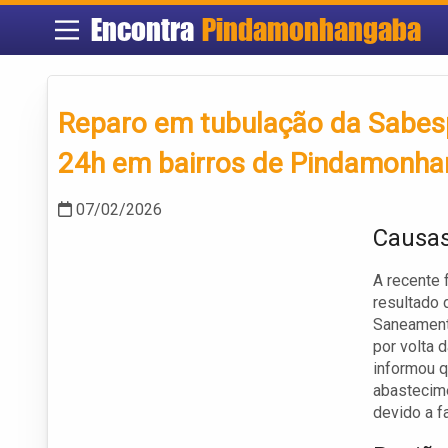
Encontra
Pindamonhangaba
Reparo em tubulação da Sabesp
24h em bairros de Pindamonha
07/02/2026
Causas
A recente 
resultado 
Saneamento
por volta 
informou q
abastecime
devido a f