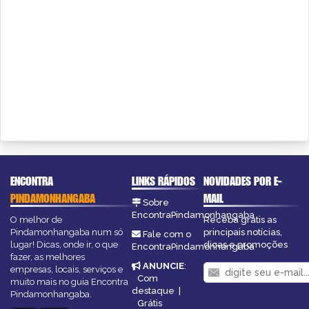
ENCONTRA
LINKS RÁPIDOS
NOVIDADES POR E-
PINDAMONHANGABA
MAIL
Sobre
EncontraPindamonhangaba
O melhor de
Receba grátis as
Pindamonhangaba num só
principais notícias,
Fale com o
lugar! Dicas, onde ir, o que
dicas e promoções
EncontraPindamonhangaba
fazer, as melhores
ANUNCIE
:
empresas, locais, serviços e
Com
muito mais no guia Encontra
destaque
|
Pindamonhangaba.
Grátis