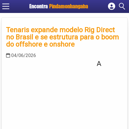
Encontra
Pindamonhangaba
Cadastrar empresa
Fazer login
Tenaris expande modelo Rig Direct
Criar conta
no Brasil e se estrutura para o boom
do offshore e onshore
04/06/2026
A