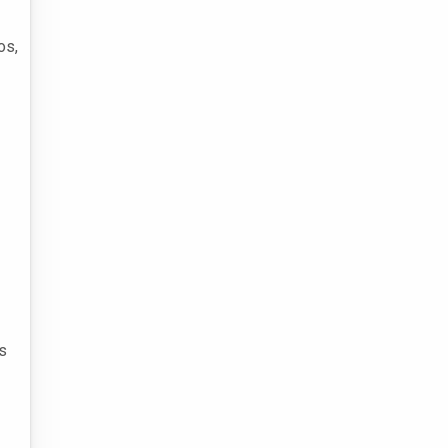
os,
s