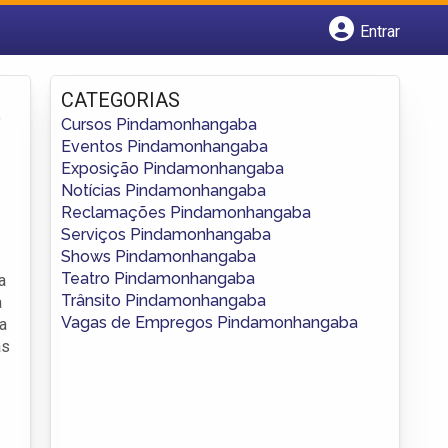
Entrar
Cadastrar empresa
Fazer login
CATEGORIAS
Criar conta
Cursos Pindamonhangaba
Eventos Pindamonhangaba
Exposição Pindamonhangaba
Notícias Pindamonhangaba
Reclamações Pindamonhangaba
Serviços Pindamonhangaba
Shows Pindamonhangaba
Teatro Pindamonhangaba
a
Trânsito Pindamonhangaba
a
Vagas de Empregos Pindamonhangaba
a
as