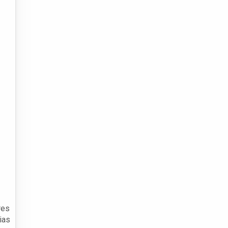
res
ias