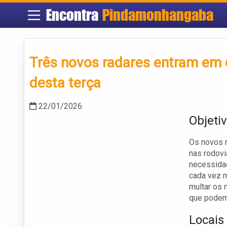
Encontra
Pindamonhangaba
Três novos radares entram em o
desta terça
22/01/2026
Objeti
Os novos r
nas rodovi
necessidad
cada vez m
multar os 
que podem 
Locais