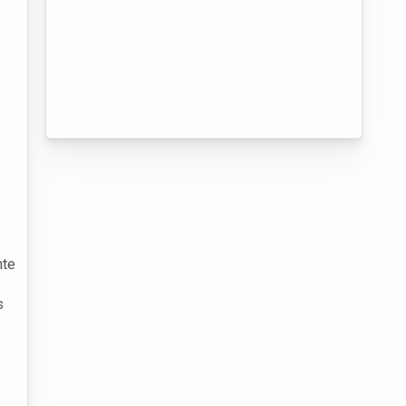
nte
s