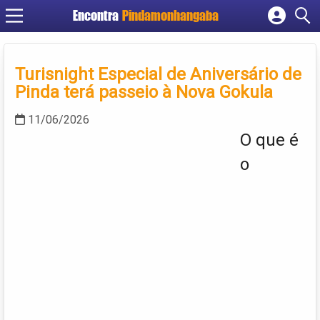
Encontra
Pindamonhangaba
Cadastrar empresa
Fazer login
Turisnight Especial de Aniversário de
Criar conta
Pinda terá passeio à Nova Gokula
11/06/2026
O que é
o