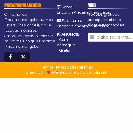
PINDAMONHANGABA
MAIL
Sobre
EncontraPindamonhangaba
O melhor de
Receba grátis as
Pindamonhangaba num só
principais notícias,
Fale com o
lugar! Dicas, onde ir, o que
dicas e promoções
EncontraPindamonhangaba
fazer, as melhores
ANUNCIE
:
empresas, locais, serviços e
Com
muito mais no guia Encontra
destaque
|
Pindamonhangaba.
Grátis
Termos
|
Privacidade
|
Sitemap
Criado com
e
pelo time do EncontraBrasil