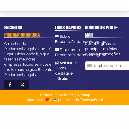
ENCONTRA
LINKS RÁPIDOS
NOVIDADES POR E-
PINDAMONHANGABA
MAIL
Sobre
EncontraPindamonhangaba
O melhor de
Receba grátis as
Pindamonhangaba num só
principais notícias,
Fale com o
lugar! Dicas, onde ir, o que
dicas e promoções
EncontraPindamonhangaba
fazer, as melhores
ANUNCIE
:
empresas, locais, serviços e
Com
muito mais no guia Encontra
destaque
|
Pindamonhangaba.
Grátis
Termos
|
Privacidade
|
Sitemap
Criado com
e
pelo time do EncontraBrasil