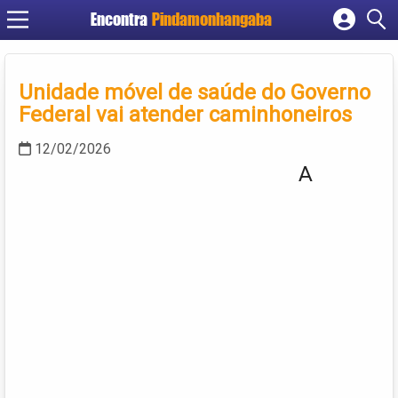
Encontra
Pindamonhangaba
Cadastrar empresa
Fazer login
Unidade móvel de saúde do Governo
Criar conta
Federal vai atender caminhoneiros
12/02/2026
A