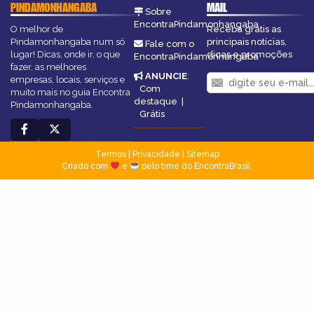
PINDAMONHANGABA
MAIL
Sobre
EncontraPindamonhangaba
O melhor de
Receba grátis as
Pindamonhangaba num só
principais notícias,
Fale com o
lugar! Dicas, onde ir, o que
dicas e promoções
EncontraPindamonhangaba
fazer, as melhores
ANUNCIE
:
empresas, locais, serviços e
Com
muito mais no guia Encontra
destaque
|
Pindamonhangaba.
Grátis
Termos
|
Privacidade
|
Sitemap
Criado com
e
pelo time do EncontraBrasil