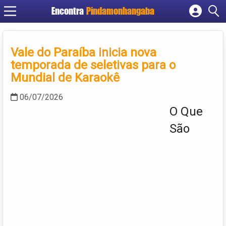
Encontra
Pindamonhangaba
Cadastrar empresa
Fazer login
Vale do Paraíba inicia nova
Criar conta
temporada de seletivas para o
Mundial de Karaokê
06/07/2026
O Que
São