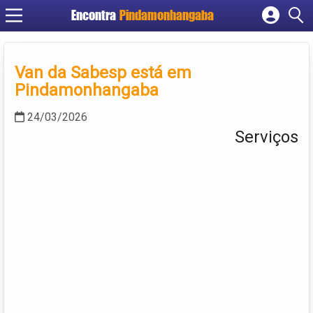
Encontra
Pindamonhangaba
Cadastrar empresa
Fazer login
Van da Sabesp está em
Criar conta
Pindamonhangaba
24/03/2026
Serviços