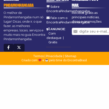
PINDAMONHANGABA
MAIL
Sobre
EncontraPindamonhangaba
O melhor de
Receba grátis as
Pindamonhangaba num só
principais notícias,
Fale com o
lugar! Dicas, onde ir, o que
dicas e promoções
EncontraPindamonhangaba
fazer, as melhores
ANUNCIE
:
empresas, locais, serviços e
Com
muito mais no guia Encontra
destaque
|
Pindamonhangaba.
Grátis
Termos
|
Privacidade
|
Sitemap
Criado com
e
pelo time do EncontraBrasil