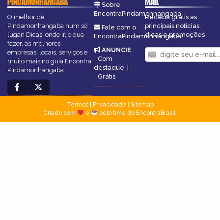
PINDAMONHANGABA
MAIL
Sobre
EncontraPindamonhangaba
O melhor de
Receba grátis as
Pindamonhangaba num só
principais notícias,
Fale com o
lugar! Dicas, onde ir, o que
dicas e promoções
EncontraPindamonhangaba
fazer, as melhores
ANUNCIE
:
empresas, locais, serviços e
Com
muito mais no guia Encontra
destaque
|
Pindamonhangaba.
Grátis
Termos
|
Privacidade
|
Sitemap
Criado com
e
pelo time do EncontraBrasil