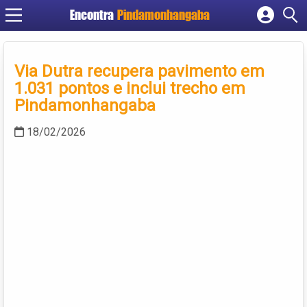
Encontra
Pindamonhangaba
Cadastrar empresa
Fazer login
Via Dutra recupera pavimento em
Criar conta
1.031 pontos e inclui trecho em
Pindamonhangaba
18/02/2026