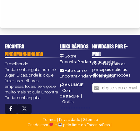
ENCONTRA
LINKS RÁPIDOS
NOVIDADES POR E-
PINDAMONHANGABA
MAIL
Sobre
EncontraPindamonhangaba
O melhor de
Receba grátis as
Pindamonhangaba num só
principais notícias,
Fale com o
lugar! Dicas, onde ir, o que
dicas e promoções
EncontraPindamonhangaba
fazer, as melhores
ANUNCIE
:
empresas, locais, serviços e
Com
muito mais no guia Encontra
destaque
|
Pindamonhangaba.
Grátis
Termos
|
Privacidade
|
Sitemap
Criado com
e
pelo time do EncontraBrasil