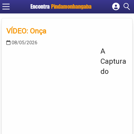
Encontra
Pindamonhangaba
Cadastrar empresa
Fazer login
VÍDEO: Onça
Criar conta
08/05/2026
A
Captura
do