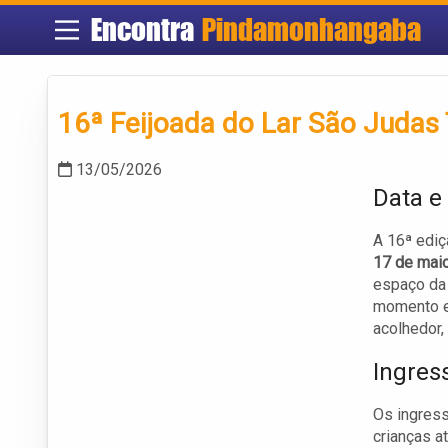
Encontra
Pindamonhangaba
16ª Feijoada do Lar São Judas
13/05/2026
Data e
A 16ª ediç
17 de mai
espaço da
momento es
acolhedor,
Ingres
Os ingres
crianças a