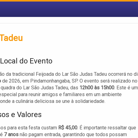
 Tadeu
 Local do Evento
ão da tradicional Feijoada do Lar São Judas Tadeu ocorrerá no di
o
de 2026, em Pindamonhangaba, SP. O evento será realizado no
 quadra do Lar São Judas Tadeu, das
12h00 às 15h00
. Este é um
pecial para reunir amigos e familiares em um ambiente
 onde a culinária deliciosa se une à solidariedade.
sos e Valores
sos para esta festa custam
R$ 45,00
. É importante ressaltar que
té
7 anos
não pagam entrada, garantindo que todos possam