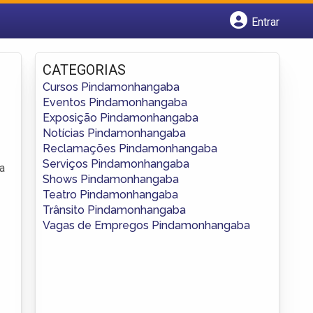
Entrar
Cadastrar empresa
Fazer login
CATEGORIAS
Criar conta
Cursos Pindamonhangaba
Eventos Pindamonhangaba
Exposição Pindamonhangaba
Notícias Pindamonhangaba
Reclamações Pindamonhangaba
Serviços Pindamonhangaba
a
Shows Pindamonhangaba
Teatro Pindamonhangaba
Trânsito Pindamonhangaba
Vagas de Empregos Pindamonhangaba