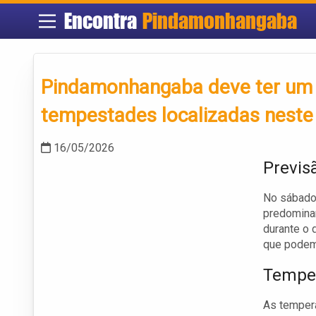
Encontra
Pindamonhangaba
Pindamonhangaba deve ter um 
tempestades localizadas neste
16/05/2026
Previ
No sábado 
predomina
durante o 
que podem 
Tempe
As tempera