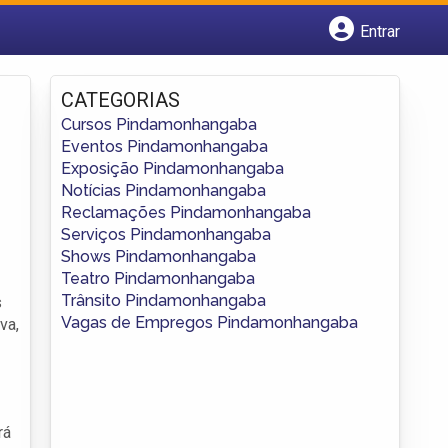
Entrar
Cadastrar empresa
Fazer login
CATEGORIAS
Criar conta
Cursos Pindamonhangaba
Eventos Pindamonhangaba
Exposição Pindamonhangaba
Notícias Pindamonhangaba
Reclamações Pindamonhangaba
Serviços Pindamonhangaba
Shows Pindamonhangaba
Teatro Pindamonhangaba
Trânsito Pindamonhangaba
s
Vagas de Empregos Pindamonhangaba
va,
rá