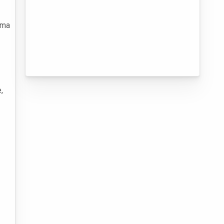
uma
,