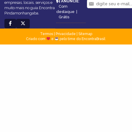
ANUNCIE
:
empresas, locais, serviços e
Com
muito mais no guia Encontra
destaque
|
Pindamonhangaba.
Grátis
Termos
|
Privacidade
|
Sitemap
Criado com
e
pelo time do EncontraBrasil