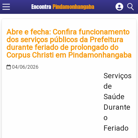
Encontra
Pindamonhangaba
Cadastrar empresa
Fazer login
Abre e fecha: Confira funcionamento
Criar conta
dos serviços públicos da Prefeitura
durante feriado de prolongado do
Corpus Christi em Pindamonhangaba
04/06/2026
Serviços
de
Saúde
Durante
o
Feriado