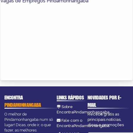
Vagas de Empregos Pindamonhangaba
ENCONTRA
LINKS RÁPIDOS
NOVIDADES POR E-
PINDAMONHANGABA
MAIL
Sobre
EncontraPindamonhangaba
O melhor de
Receba grátis as
Pindamonhangaba num só
principais notícias,
Fale com o
lugar! Dicas, onde ir, o que
dicas e promoções
EncontraPindamonhangaba
fazer, as melhores