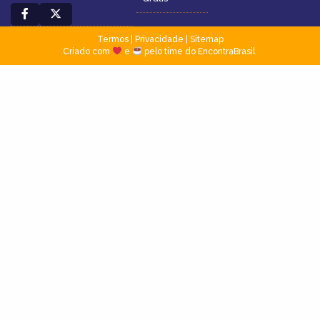
Termos
|
Privacidade
|
Sitemap
Criado com
e
pelo time do EncontraBrasil