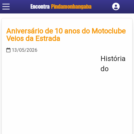
Encontra
Pindamonhangaba
Cadastrar empresa
Fazer login
Aniversário de 10 anos do Motoclube
Criar conta
Veios da Estrada
13/05/2026
História
do