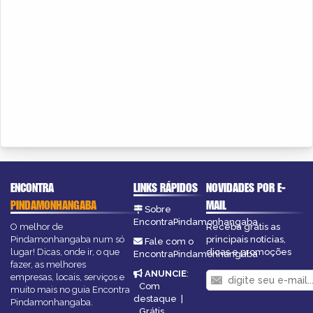
ENCONTRA
LINKS RÁPIDOS
NOVIDADES POR E-
PINDAMONHANGABA
MAIL
Sobre
EncontraPindamonhangaba
O melhor de
Receba grátis as
Pindamonhangaba num só
principais notícias,
Fale com o
lugar! Dicas, onde ir, o que
dicas e promoções
EncontraPindamonhangaba
fazer, as melhores
ANUNCIE
:
empresas, locais, serviços e
Com
muito mais no guia Encontra
destaque
|
Pindamonhangaba.
Grátis