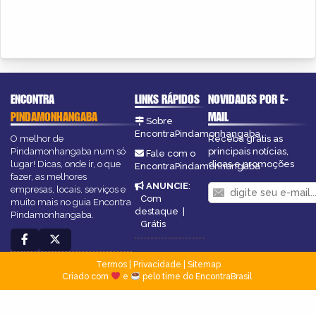
ENCONTRA
LINKS RÁPIDOS
NOVIDADES POR E-
PINDAMONHANGABA
MAIL
Sobre
EncontraPindamonhangaba
O melhor de
Receba grátis as
Pindamonhangaba num só
principais notícias,
Fale com o
lugar! Dicas, onde ir, o que
dicas e promoções
EncontraPindamonhangaba
fazer, as melhores
ANUNCIE
:
empresas, locais, serviços e
Com
muito mais no guia Encontra
destaque
|
Pindamonhangaba.
Grátis
Termos
|
Privacidade
|
Sitemap
Criado com
e
pelo time do EncontraBrasil