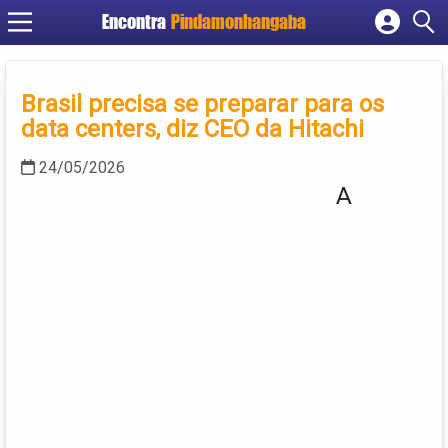
Encontra
Pindamonhangaba
Cadastrar empresa
Fazer login
Brasil precisa se preparar para os
Criar conta
data centers, diz CEO da Hitachi
24/05/2026
A