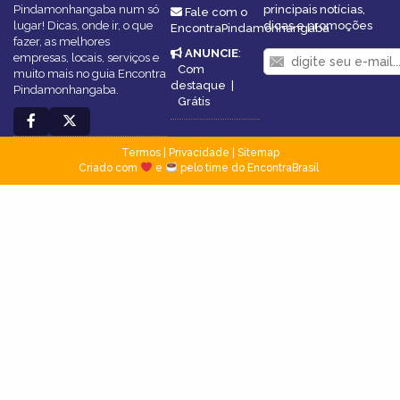
Pindamonhangaba num só
principais notícias,
Fale com o
lugar! Dicas, onde ir, o que
dicas e promoções
EncontraPindamonhangaba
fazer, as melhores
ANUNCIE
:
empresas, locais, serviços e
Com
muito mais no guia Encontra
destaque
|
Pindamonhangaba.
Grátis
Termos
|
Privacidade
|
Sitemap
Criado com
e
pelo time do EncontraBrasil