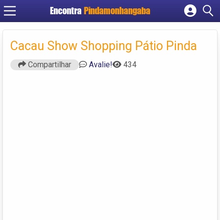
Encontra
Pindamonhangaba
Cadastrar empresa
Fazer login
Cacau Show Shopping Pátio Pinda
Criar conta
Compartilhar
Avalie!
434