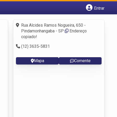
Entrar
Cadastrar empresa
Fazer login
Rua Alcides Ramos Nogueira, 650 -
Criar conta
Pindamonhangaba - SP
Endereço
copiado!
(12) 3635-5831
Mapa
Comente