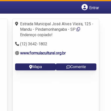
Entrar
Cadastrar empresa
Fazer login
Estrada Municipal José Alves Vieira, 125 -
Criar conta
Mandu - Pindamonhangaba - SP
Endereço copiado!
(12) 3642-1802
www.formulacultural.org.br
Mapa
Comente