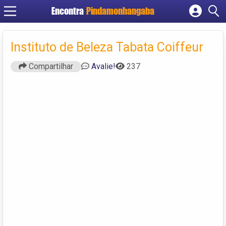
Encontra
Pindamonhangaba
Cadastrar empresa
Fazer login
Instituto de Beleza Tabata Coiffeur
Criar conta
Compartilhar
Avalie!
237