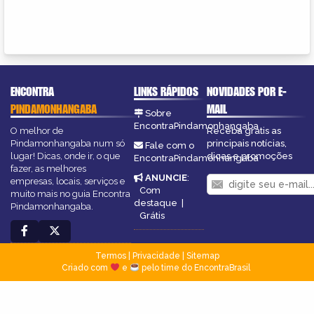
ENCONTRA
LINKS RÁPIDOS
NOVIDADES POR E-
PINDAMONHANGABA
MAIL
Sobre
EncontraPindamonhangaba
O melhor de
Receba grátis as
Pindamonhangaba num só
principais notícias,
Fale com o
lugar! Dicas, onde ir, o que
dicas e promoções
EncontraPindamonhangaba
fazer, as melhores
ANUNCIE
:
empresas, locais, serviços e
Com
muito mais no guia Encontra
destaque
|
Pindamonhangaba.
Grátis
Termos
|
Privacidade
|
Sitemap
Criado com
e
pelo time do EncontraBrasil