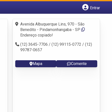
Entrar
Cadastrar empresa
Fazer login
Avenida Albuquerque Lins, 970 - São
Criar conta
Benedito - Pindamonhangaba - SP
Endereço copiado!
(12) 3645-7706 / (12) 99115-0772 / (12)
99787-0657
Mapa
Comente