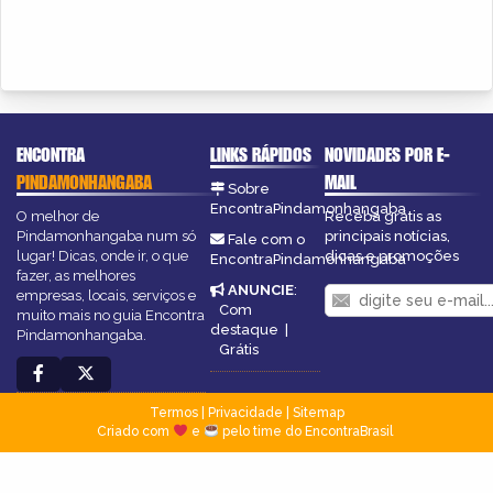
ENCONTRA
LINKS RÁPIDOS
NOVIDADES POR E-
PINDAMONHANGABA
MAIL
Sobre
EncontraPindamonhangaba
O melhor de
Receba grátis as
Pindamonhangaba num só
principais notícias,
Fale com o
lugar! Dicas, onde ir, o que
dicas e promoções
EncontraPindamonhangaba
fazer, as melhores
ANUNCIE
:
empresas, locais, serviços e
Com
muito mais no guia Encontra
destaque
|
Pindamonhangaba.
Grátis
Termos
|
Privacidade
|
Sitemap
Criado com
e
pelo time do EncontraBrasil