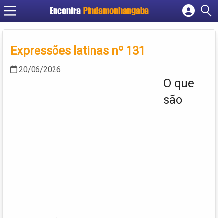
Encontra
Pindamonhangaba
Cadastrar empresa
Fazer login
Expressões latinas nº 131
Criar conta
20/06/2026
O que
são