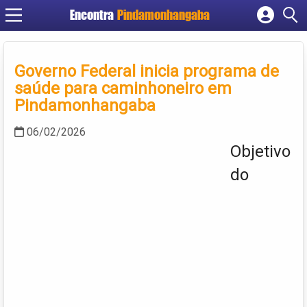
Encontra
Pindamonhangaba
Cadastrar empresa
Fazer login
Governo Federal inicia programa de
Criar conta
saúde para caminhoneiro em
Pindamonhangaba
06/02/2026
Objetivo
do