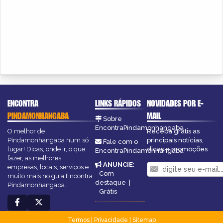
ENCONTRA
LINKS RÁPIDOS
NOVIDADES POR E-
PINDAMONHANGABA
MAIL
Sobre
EncontraPindamonhangaba
O melhor de
Receba grátis as
Pindamonhangaba num só
principais notícias,
Fale com o
lugar! Dicas, onde ir, o que
dicas e promoções
EncontraPindamonhangaba
fazer, as melhores
ANUNCIE
:
empresas, locais, serviços e
Com
muito mais no guia Encontra
destaque
|
Pindamonhangaba.
Grátis
Termos
|
Privacidade
|
Sitemap