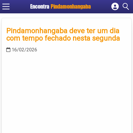
Encontra
Pindamonhangaba
Cadastrar empresa
Fazer login
Pindamonhangaba deve ter um dia
Criar conta
com tempo fechado nesta segunda
16/02/2026