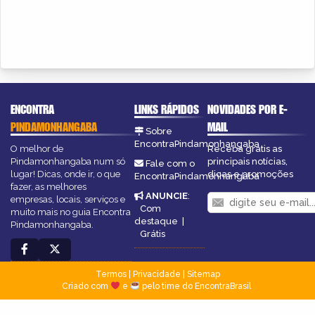
ENCONTRA
LINKS RÁPIDOS
NOVIDADES POR E-
PINDAMONHANGABA
MAIL
Sobre
EncontraPindamonhangaba
O melhor de
Receba grátis as
Pindamonhangaba num só
principais notícias,
Fale com o
lugar! Dicas, onde ir, o que
dicas e promoções
EncontraPindamonhangaba
fazer, as melhores
ANUNCIE
:
empresas, locais, serviços e
Com
muito mais no guia Encontra
destaque
|
Pindamonhangaba.
Grátis
Termos
|
Privacidade
|
Sitemap
Criado com
e
pelo time do EncontraBrasil