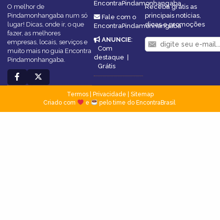
EncontraPindamonhangaba
O melhor de
Receba grátis as
Pindamonhangaba num só
principais notícias,
Fale com o
lugar! Dicas, onde ir, o que
dicas e promoções
EncontraPindamonhangaba
fazer, as melhores
ANUNCIE
:
empresas, locais, serviços e
Com
muito mais no guia Encontra
destaque
|
Pindamonhangaba.
Grátis
Termos
|
Privacidade
|
Sitemap
Criado com
e
pelo time do EncontraBrasil