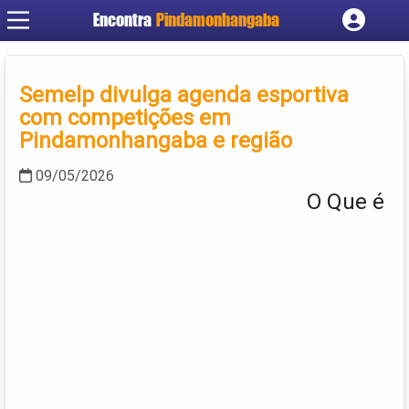
Encontra
Pindamonhangaba
Cadastrar empresa
Fazer login
Semelp divulga agenda esportiva
Criar conta
com competições em
Pindamonhangaba e região
09/05/2026
O Que é