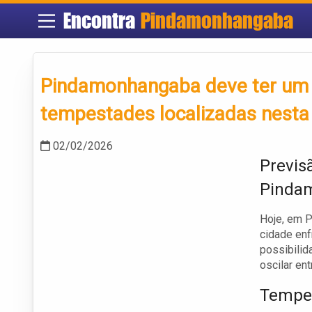
Encontra
Pindamonhangaba
Pindamonhangaba deve ter um 
tempestades localizadas nesta
02/02/2026
Previs
Pinda
Hoje, em P
cidade enf
possibilid
oscilar en
Temper