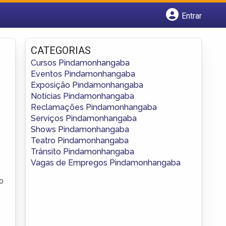
Entrar
Cadastrar empresa
Fazer login
CATEGORIAS
Criar conta
Cursos Pindamonhangaba
Eventos Pindamonhangaba
Exposição Pindamonhangaba
Notícias Pindamonhangaba
Reclamações Pindamonhangaba
Serviços Pindamonhangaba
Shows Pindamonhangaba
Teatro Pindamonhangaba
Trânsito Pindamonhangaba
Vagas de Empregos Pindamonhangaba
o