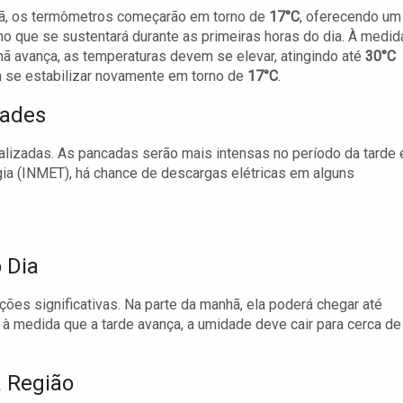
ã, os termômetros começarão em torno de
17°C
, oferecendo um
o que se sustentará durante as primeiras horas do dia. À medid
ã avança, as temperaturas devem se elevar, atingindo até
30°C
em se estabilizar novamente em torno de
17°C
.
tades
alizadas. As pancadas serão mais intensas no período da tarde 
ia (INMET), há chance de descargas elétricas em alguns
 Dia
ações significativas. Na parte da manhã, ela poderá chegar até
 à medida que a tarde avança, a umidade deve cair para cerca de
a Região