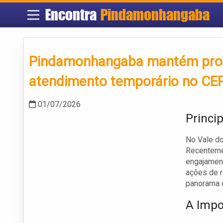
Encontra
Pindamonhangaba
Pindamonhangaba mantém pro
atendimento temporário no C
01/07/2026
Princi
No Vale do
Recentemen
engajament
ações de r
panorama 
A Impo