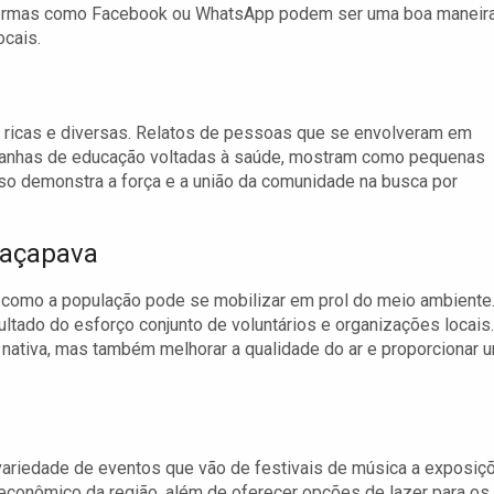
ormas como Facebook ou WhatsApp podem ser uma boa maneir
ocais.
 ricas e diversas. Relatos de pessoas que se envolveram em
mpanhas de educação voltadas à saúde, mostram como pequenas
so demonstra a força e a união da comunidade na busca por
Caçapava
como a população pode se mobilizar em prol do meio ambiente
ultado do esforço conjunto de voluntários e organizações locais.
o nativa, mas também melhorar a qualidade do ar e proporcionar 
 variedade de eventos que vão de festivais de música a exposiç
e econômico da região, além de oferecer opções de lazer para os