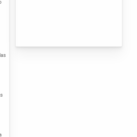
o
das
is
a