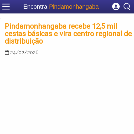
Encontra
Pindamonhangaba
Cadastrar empresa
Fazer login
Pindamonhangaba recebe 12,5 mil
Criar conta
cestas básicas e vira centro regional de
distribuição
24/02/2026