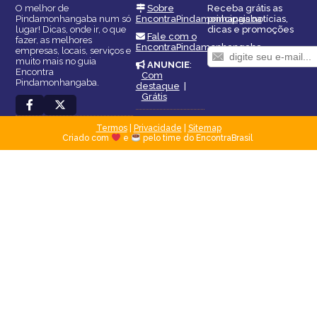
O melhor de
Sobre
Receba grátis as
Pindamonhangaba num só
EncontraPindamonhangaba
principais notícias,
lugar! Dicas, onde ir, o que
dicas e promoções
Fale com o
fazer, as melhores
EncontraPindamonhangaba
empresas, locais, serviços e
muito mais no guia
ANUNCIE
:
Encontra
Com
Pindamonhangaba.
destaque
|
Grátis
Termos
|
Privacidade
|
Sitemap
Criado com
e
pelo time do EncontraBrasil