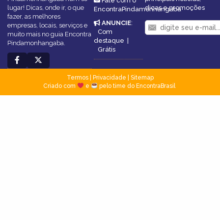
Fale com o
lugar! Dicas, onde ir, o que
dicas e promoções
EncontraPindamonhangaba
fazer, as melhores
ANUNCIE
:
empresas, locais, serviços e
Com
muito mais no guia Encontra
destaque
|
Pindamonhangaba.
Grátis
Termos
|
Privacidade
|
Sitemap
Criado com
e
pelo time do EncontraBrasil