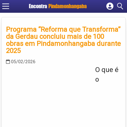
Encontra
Pindamonhangaba
Cadastrar empresa
Fazer login
Programa “Reforma que Transforma”
Criar conta
da Gerdau concluiu mais de 100
obras em Pindamonhangaba durante
2025
05/02/2026
O que é
o