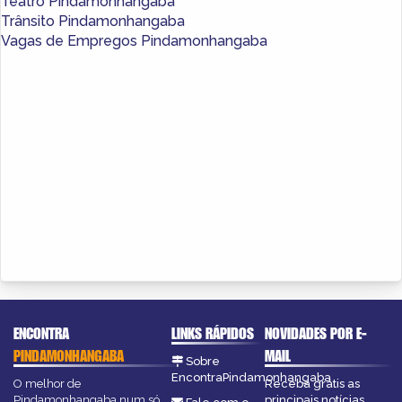
Teatro Pindamonhangaba
Trânsito Pindamonhangaba
Vagas de Empregos Pindamonhangaba
ENCONTRA
LINKS RÁPIDOS
NOVIDADES POR E-
PINDAMONHANGABA
MAIL
Sobre
EncontraPindamonhangaba
O melhor de
Receba grátis as
Pindamonhangaba num só
principais notícias,