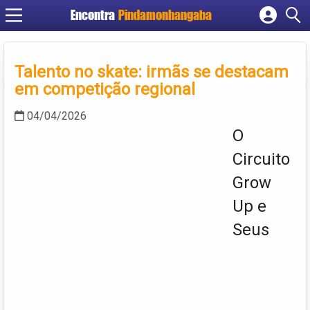
Encontra
Pindamonhangaba
Cadastrar empresa
Fazer login
Talento no skate: irmãs se destacam
Criar conta
em competição regional
04/04/2026
O
Circuito
Grow
Up e
Seus