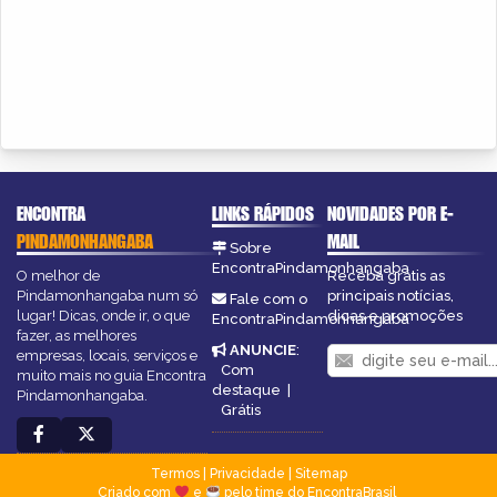
ENCONTRA
LINKS RÁPIDOS
NOVIDADES POR E-
PINDAMONHANGABA
MAIL
Sobre
EncontraPindamonhangaba
O melhor de
Receba grátis as
Pindamonhangaba num só
principais notícias,
Fale com o
lugar! Dicas, onde ir, o que
dicas e promoções
EncontraPindamonhangaba
fazer, as melhores
ANUNCIE
:
empresas, locais, serviços e
Com
muito mais no guia Encontra
destaque
|
Pindamonhangaba.
Grátis
Termos
|
Privacidade
|
Sitemap
Criado com
e
pelo time do EncontraBrasil