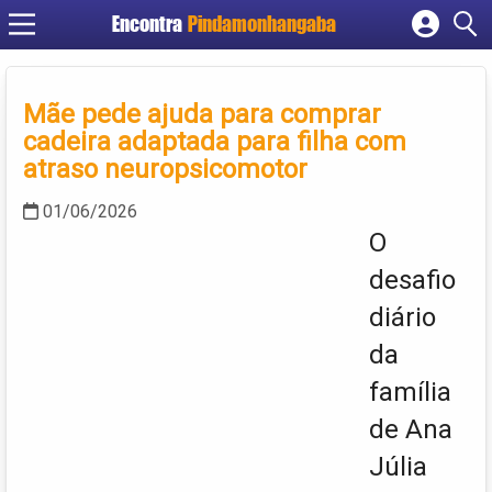
Encontra
Pindamonhangaba
Cadastrar empresa
Fazer login
Mãe pede ajuda para comprar
Criar conta
cadeira adaptada para filha com
atraso neuropsicomotor
01/06/2026
O
desafio
diário
da
família
de Ana
Júlia