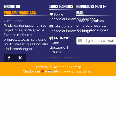
ENCONTRA
LINKS RÁPIDOS
NOVIDADES POR E-
PINDAMONHANGABA
MAIL
Sobre
EncontraPindamonhangaba
O melhor de
Receba grátis as
Pindamonhangaba num só
principais notícias,
Fale com o
lugar! Dicas, onde ir, o que
dicas e promoções
EncontraPindamonhangaba
fazer, as melhores
ANUNCIE
:
empresas, locais, serviços e
Com
muito mais no guia Encontra
destaque
|
Pindamonhangaba.
Grátis
Termos
|
Privacidade
|
Sitemap
Criado com
e
pelo time do EncontraBrasil