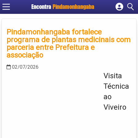
Encontra
Pindamonhangaba
Cadastrar empresa
Fazer login
Pindamonhangaba fortalece
Criar conta
programa de plantas medicinais com
parceria entre Prefeitura e
associação
02/07/2026
Visita
Técnica
ao
Viveiro