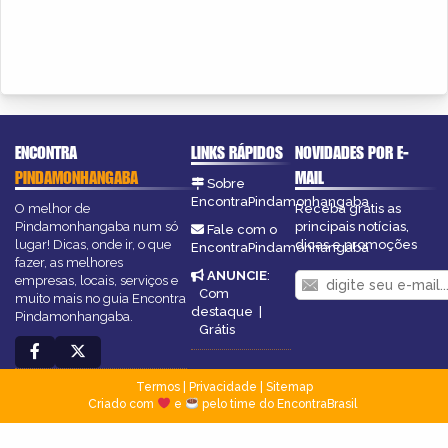
ENCONTRA
LINKS RÁPIDOS
NOVIDADES POR E-
PINDAMONHANGABA
MAIL
Sobre
EncontraPindamonhangaba
O melhor de
Receba grátis as
Pindamonhangaba num só
principais notícias,
Fale com o
lugar! Dicas, onde ir, o que
dicas e promoções
EncontraPindamonhangaba
fazer, as melhores
ANUNCIE
:
empresas, locais, serviços e
Com
muito mais no guia Encontra
destaque
|
Pindamonhangaba.
Grátis
Termos
|
Privacidade
|
Sitemap
Criado com
e
pelo time do EncontraBrasil